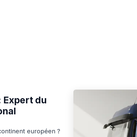
 Expert du
onal
continent européen ?