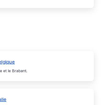
lgique
e et le Brabant.
lie