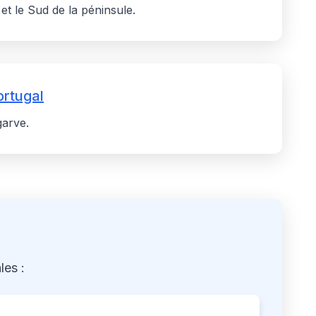
et le Sud de la péninsule.
rtugal
garve.
les :