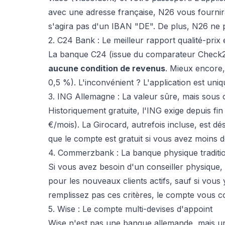
avec une adresse française, N26 vous fourni
s'agira pas d'un IBAN "DE". De plus, N26 ne p
2. C24 Bank : Le meilleur rapport qualité-prix
La banque C24 (issue du comparateur Check
aucune condition de revenus
. Mieux encore,
0,5 %). L'inconvénient ? L'application est uniq
3. ING Allemagne : La valeur sûre, mais sous 
Historiquement gratuite, l'ING exige depuis 
€/mois). La Girocard, autrefois incluse, est dé
que le compte est gratuit si vous avez moins d
4. Commerzbank : La banque physique traditio
Si vous avez besoin d'un conseiller physique
pour les nouveaux clients actifs, sauf si vou
remplissez pas ces critères, le compte vous 
5. Wise : Le compte multi-devises d'appoint
Wise n'est pas une banque allemande, mais un s