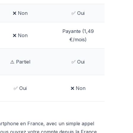
❌ Non
✅ Oui
Payante (1,49
❌ Non
€/mois)
⚠️ Partiel
✅ Oui
✅ Oui
❌ Non
martphone en France, avec un simple appel
vous ouvrez votre compte depuis la France