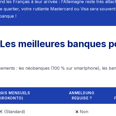
nd les Français à leur arrivée : l'Allemagne reste très att
e quartier, votre rutilante Mastercard ou Visa sera souvent
 banque !
Les meilleures banques p
ssements : les néobanques (100 % sur smartphone), les ban
RAIS MENSUELS
ANMELDUNG
GIROKONTO)
REQUISE ?
 € (Standard)
❌ Non