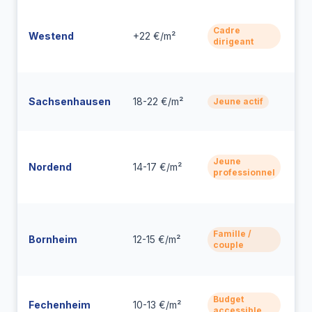
H
g
Cadre
Westend
+22 €/m²
dirigeant
r
b
G
Sachsenhausen
18-22 €/m²
v
Jeune actif
A
B
m
Jeune
Nordend
14-17 €/m²
professionnel
b
t
Q
vi
Famille /
Bornheim
12-15 €/m²
couple
co
c
Ré
Budget
Fechenheim
10-13 €/m²
c
accessible