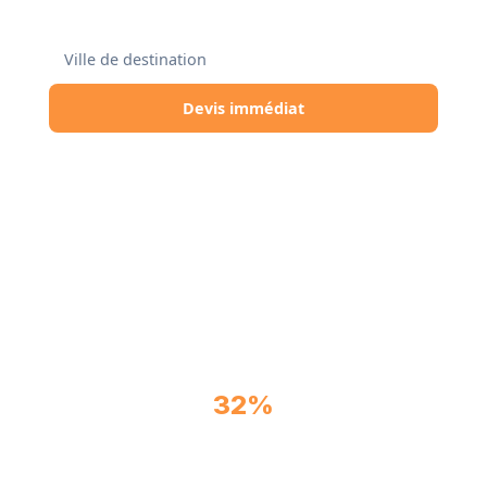
JE DÉMÉNAGE À
Devis immédiat
DDI accompagne votre déménagement vers
Francfort depuis toute la France. Départs
hebdomadaires, réseau certifié Bring4You,
assurance Ad Valorem. Groupage ou conteneur
dédié selon votre volume et votre date.
32%
d'étrangers parmi les 779 000 habitants