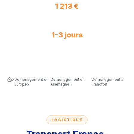
1 213 €
Loyer moyen mensuel à Francfort
1-3 jours
Délai de livraison depuis la France
>
Déménagement en
Déménagement en
Déménagement à
Europe
>
Allemagne
>
Francfort
LOGISTIQUE