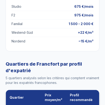
Studio
675 €/mois
F2
975 €/mois
Familial
1 500 - 2 000 €
Westend-Süd
+22 €/m²
Nordend
~15 €/m²
Quartiers de Francfort par profil
d'expatrié
5 quartiers analysés selon les critères qui comptent vraiment
pour les expatriés francophones.
Prix
Profil
Quartier
A
moyen/m²
recommandé